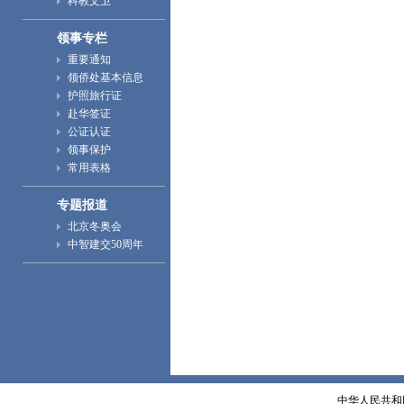
科教文卫
领事专栏
重要通知
领侨处基本信息
护照旅行证
赴华签证
公证认证
领事保护
常用表格
专题报道
北京冬奥会
中智建交50周年
中华人民共和