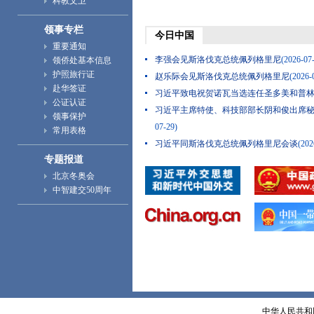
科教文卫
领事专栏
今日中国
重要通知
李强会见斯洛伐克总统佩列格里尼
(2026-07
领侨处基本信息
护照旅行证
赵乐际会见斯洛伐克总统佩列格里尼
(2026-
赴华签证
习近平致电祝贺诺瓦当选连任圣多美和普
公证认证
习近平主席特使、科技部部长阴和俊出席
领事保护
07-29)
常用表格
习近平同斯洛伐克总统佩列格里尼会谈
(202
专题报道
王毅将出席全球发展倡议5周年高级别会议
北京冬奥会
中智建交50周年
中华人民共和