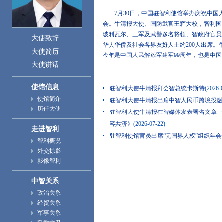
7月30日，中国驻智利使馆举办庆祝中国人
会。牛清报大使、国防武官王辉大校，智利国
玻利瓦尔、三军及武警多名将领、智政府官员
大使致辞
华人华侨及社会各界友好人士约200人出席。
大使简历
今年是中国人民解放军建军99周年，也是中国共
大使讲话
使馆信息
驻智利大使牛清报拜会智总统卡斯特
(2026-
使馆简介
驻智利大使牛清报出席中智人民币跨境投
历任大使
驻智利大使牛清报在智媒体发表署名文章 
容共济》
(2026-07-22)
走进智利
驻智利使馆官员出席“无国界人权”组织年会
智利概况
中俄驻智利大使发表联合署名文章 《变革
外交掠影
迎来重要里程碑》
(2026-07-16)
影像智利
中智关系
政治关系
经贸关系
军事关系