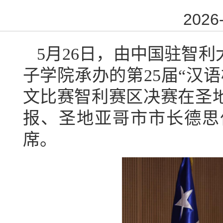
2026-
5
月
26
日，由中国驻智利
子学院承办的第
25
届“汉
文比赛智利赛区决赛在圣
报、圣地亚哥市市长德思
席。