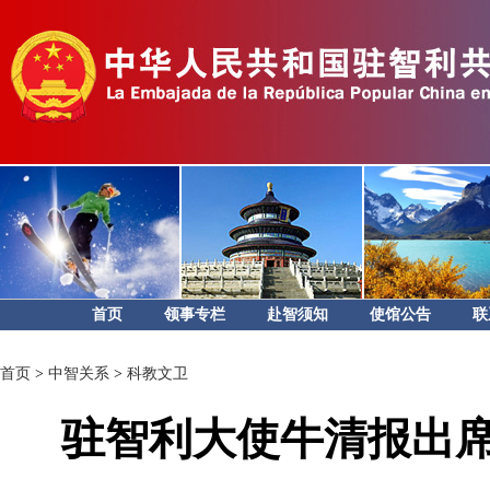
首页
领事专栏
赴智须知
使馆公告
联
首页
>
中智关系
>
科教文卫
驻智利大使牛清报出席2