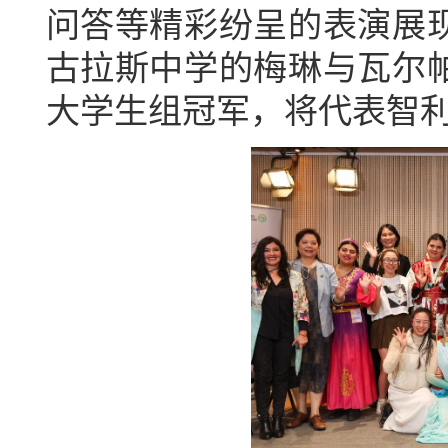
问答等
精彩纷呈的表演展
古拉斯中学的
梅琳
与
瓦尔
大学生组冠军，将代表智