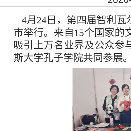
4
月
24
日，
第四届
智利瓦
市举行。来自
15
个国家
的
吸引上万
名业界及公众参
斯大学孔子学院
共同
参展