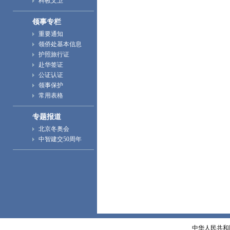
科教文卫
领事专栏
重要通知
领侨处基本信息
护照旅行证
赴华签证
公证认证
领事保护
常用表格
专题报道
北京冬奥会
中智建交50周年
中华人民共和