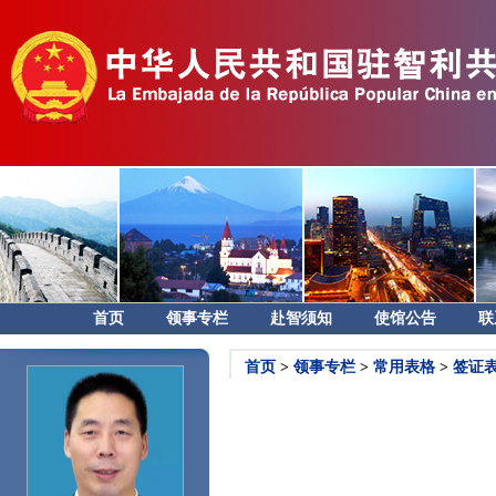
首页
领事专栏
赴智须知
使馆公告
联
首页
>
领事专栏
>
常用表格
>
签证