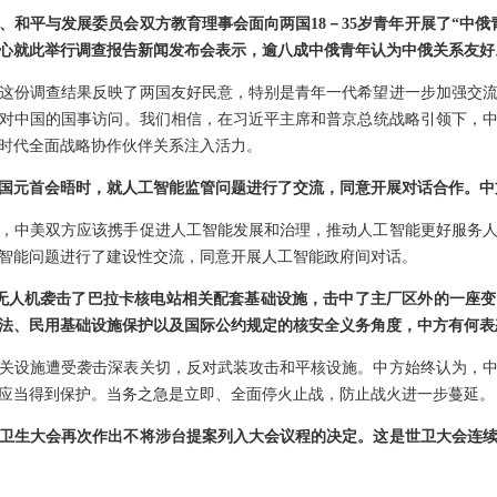
、和平与发展委员会双方教育理事会面向两国18－35岁青年开展了“中俄
心就此举行调查报告新闻发布会表示，逾八成中俄青年认为中俄关系友好
这份调查结果反映了两国友好民意，特别是青年一代希望进一步加强交
对中国的国事访问。我们相信，在习近平主席和普京总统战略引领下，
时代全面战略协作伙伴关系注入活力。
国元首会晤时，就人工智能监管问题进行了交流，同意开展对话合作。中
，中美双方应该携手促进人工智能发展和治理，推动人工智能更好服务
智能问题进行了建设性交流，同意开展人工智能政府间对话。
架无人机袭击了巴拉卡核电站相关配套基础设施，击中了主厂区外的一座
法、民用基础设施保护以及国际公约规定的核安全义务角度，中方有何表
关设施遭受袭击深表关切，反对武装攻击和平核设施。中方始终认为，
应当得到保护。当务之急是立即、全面停火止战，防止战火进一步蔓延。
界卫生大会再次作出不将涉台提案列入大会议程的决定。这是世卫大会连续