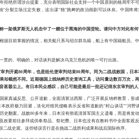
0年拒绝所谓涉台提案，充分表明国际社会支持一个中国原则的格局牢不可破
独”分裂立场注定失败，这出谋“独”挑衅的政治闹剧可以休矣。中国终
称一架俄罗斯无人机击中了一艘位于黑海的中国货轮。请问中方对此有何
根据目前掌握的情况，相关船只系马绍尔群岛籍，船上有中国籍船员。
一贯的、明确的，对话谈判是解决乌克兰危机的唯一可行出路。
审判开庭80周年，也是纽伦堡审判结束80周年。同为二战战败国，日
果却截然不同。近期德国上线纳粹历史查询工具，访问量达数百万次，
音甚嚣尘上。有日本民众感叹，自己可能是最后一批还记得东京审判的人
国家真诚反思、公开道歉，全面清算法西斯，广泛开展反纳粹教育，形
本政府极力回避，淡化对殖民侵略表示反省和道歉的“村山谈话”“河野
历史翻案。战败80多年来，日本没有彻底清算军国主义遗毒，而是将发
相及政要前往参拜或供奉祭品、祭祀费。日本也没有在教科书中全面客观
错误二战史观。这些错误言行是在挑战二战胜利成果和战后国际秩序。