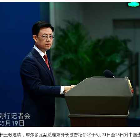
长王毅邀请，摩尔多瓦副总理兼外长波普绍伊将于5月21日至25日对中国