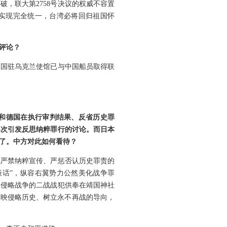
，联大第2758号决议的权威不容置
将实现完全统一，台湾必将回归祖国怀
评论？
中国驻乌克兰使馆已与中国船员取得联
本和德国在执行审判结果、反省历史罪
再次引发反思纳粹罪行的讨论。而日本
了。中方对此如何看待？
成严禁纳粹宣传、严惩否认历史罪责的
谈话”，纵容右翼势力公然美化战争罪
动侵略战争的二战战犯供奉在靖国神社
反映侵略历史、树立永不再战的导向，