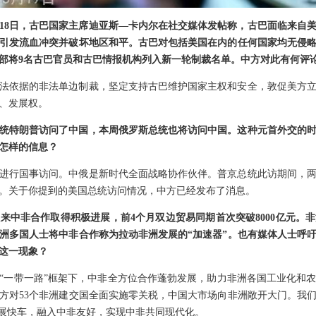
18日，古巴国家主席迪亚斯—卡内尔在社交媒体发帖称，古巴面临来自
引发流血冲突并破坏地区和平。古巴对包括美国在内的任何国家均无侵
部将9名古巴官员和古巴情报机构列入新一轮制裁名单。中方对此有何评
法依据的非法单边制裁，坚定支持古巴维护国家主权和安全，敦促美方
、发展权。
统特朗普访问了中国，本周俄罗斯总统也将访问中国。这种元首外交的
怎样的信息？
进行国事访问。中俄是新时代全面战略协作伙伴。普京总统此访期间，
。关于你提到的美国总统访问情况，中方已经发布了消息。
来中非合作取得积极进展，前4个月双边贸易同期首次突破8000亿元。
洲多国人士将中非合作称为拉动非洲发展的“加速器”。也有媒体人士呼
这一现象？
“一带一路”框架下，中非全方位合作蓬勃发展，助力非洲各国工业化和
中方对53个非洲建交国全面实施零关税，中国大市场向非洲敞开大门。我
发展快车，融入中非友好，实现中非共同现代化。