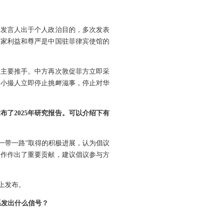
名发言人出于个人政治目的，多次发表
国家利益和尊严是中国驻菲律宾使馆的
的主要推手。中方再次敦促菲方立即采
一小撮人立即停止挑衅滋事，停止对华
了2025年研究报告。可以介绍下有
“一带一路”取得的积极进展，认为倡议
合作作出了重要贡献，建议倡议参与方
上发布。
系发出什么信号？