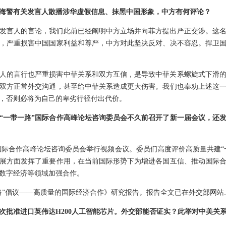
海警有关发言人散播涉华虚假信息、抹黑中国形象，中方有何评论？
发言人的言论，我们此前已经阐明中方立场并向菲方提出严正交涉。这
，严重损害中国国家利益和尊严，中方对此坚决反对、决不容忍。捍卫
人的言行也严重损害中菲关系和双方互信，是导致中菲关系螺旋式下滑
双方正常外交沟通，甚至给中菲关系造成更大伤害。我们也奉劝上述这
，否则必将为自己的卑劣行径付出代价。
“一带一路”国际合作高峰论坛咨询委员会不久前召开了新一届会议，还发布
路”国际合作高峰论坛咨询委员会举行视频会议。委员们高度评价高质量共建
展方面发挥了重要作用，在当前国际形势下为增进各国互信、推动国际
数字经济等领域加强合作。
路”倡议——高质量的国际经济合作》研究报告。报告全文已在外交部网站
次批准进口英伟达H200人工智能芯片。外交部能否证实？此举对中美关