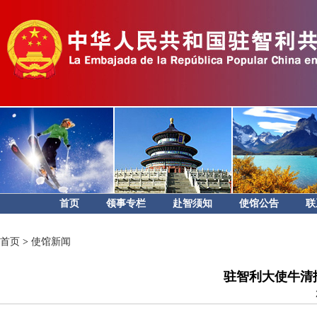
首页
领事专栏
赴智须知
使馆公告
联
首页
>
使馆新闻
驻智利大使牛清