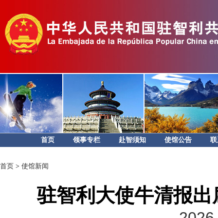
首页
领事专栏
赴智须知
使馆公告
联
首页
>
使馆新闻
驻智利大使牛清报出席
2026-