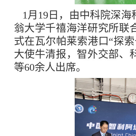
1
月
19
日，由中科院深海
翁大学千禧海洋研究所联
式在瓦尔帕莱索港口“探索
大使牛清报，智外交部、
等
60
余人出席。