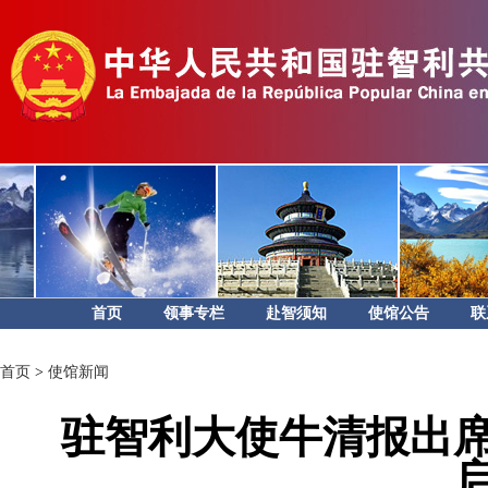
首页
领事专栏
赴智须知
使馆公告
联
首页
>
使馆新闻
驻智利大使牛清报出