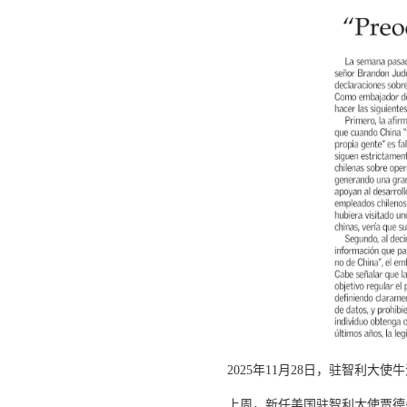
2025
年
11
月
28
日，驻智利大使牛
上周，新任美国驻智利大使贾德