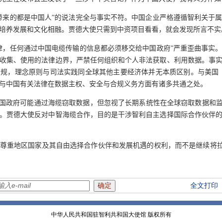
带来的都是中国人”的说法完全与事实不符。中国企业严格遵循智利关于
培养发展和文化相融。贾德大使只需到中资项目看看，就会发现所言不实
律，任何通过中国电缆传输的信息都必须移交给中国政府”严重歪曲事实
收集、使用的法律边界，严禁任何组织和个人非法获取、利用数据。事
法规，理念原则与司法实践同全球其他主要经济体并无本质区别。与美国
与中国有关法律在数据主权、安全与合规义务方面有诸多共通之处。
中国政府可能通过海缆窃取数据，但忽视了长期系统性在全球窃取数据和监
。贾德大使反对中智海缆合作，目的是干涉智利自主选择国际合作伙伴
尊重地区国家及其自由选择合作伙伴和发展机遇的权利，而不是继续将拉美
全文打印
中华人民共和国驻智利共和国大使馆 版权所有