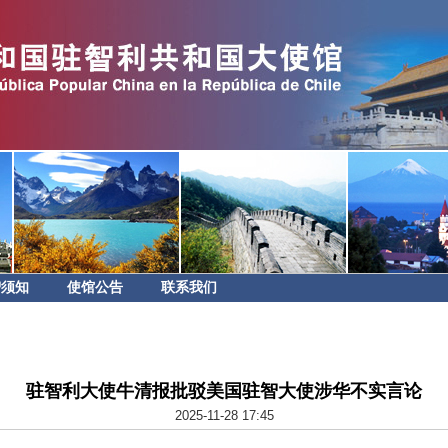
智须知
使馆公告
联系我们
驻智利大使牛清报批驳美国驻智大使涉华不实言论
2025-11-28 17:45