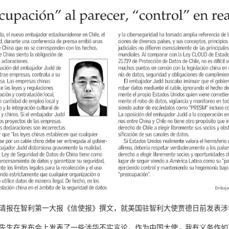
清报在智利第一大报《信使报》撰文，就美国驻智利大使贾德日前发表涉
先生在发布会上发表了一些涉华不实言论，作为中国大使，我有义务作如