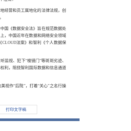
属地经营和员工属地化的法律法规，创
。
。中国《数据安全法》旨在规范数据处
实上，中国近年在数据和网络安全领域
《
CLOUD
法案》和智利《个人数据保
听监视、犯下“棱镜门”等斑斑劣迹、
的权利，阻挠智利国际数据和信息通道
视作“后院”，打着“关心”之名行操
打印文字稿