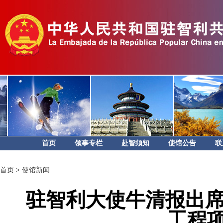
首页
领事专栏
赴智须知
使馆公告
联
首页
>
使馆新闻
驻智利大使牛清报出席
工程