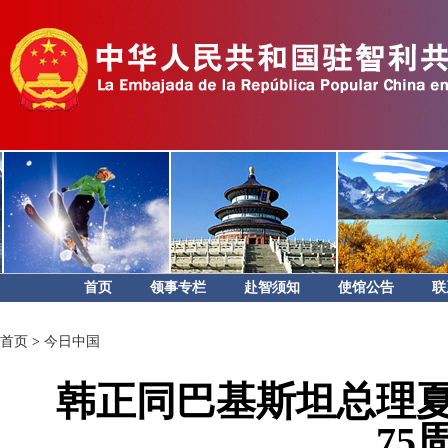
首页
领事专栏
赴智须知
使馆公告
联
首页
>
今日中国
韩正同巴基斯坦总理
75