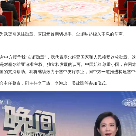
为武契奇佩挂勋章。两国元首亲切握手。全场响起经久不息的掌声。
谢中方授予我“友谊勋章”，我代表塞尔维亚国家和人民接受这枚勋章。
是对塞尔维亚追求主权、独立和发展的认可。中国始终尊重小国，在困
国的支持帮助。我将继续致力于塞中友好事业，同中方一道推进构建塞中
会主任蔡奇，副主任李干杰、李鸿忠、吴政隆等参加仪式。