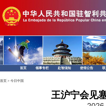
首页
领事专栏
赴智须知
使馆公告
联
首页
>
今日中国
王沪宁会见
2026-