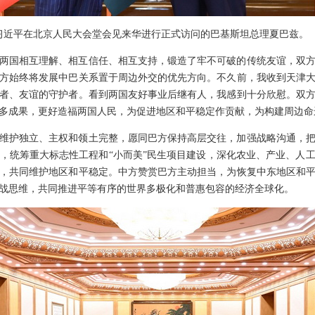
主席习近平在北京人民大会堂会见来华进行正式访问的巴基斯坦总理夏巴兹。
，两国相互理解、相互信任、相互支持，锻造了牢不可破的传统友谊，双
方始终将发展中巴关系置于周边外交的优先方向。不久前，我收到天津
者、友谊的守护者。看到两国友好事业后继有人，我感到十分欣慰。双
多成果，更好造福两国人民，为促进地区和平稳定作贡献，为构建周边命
维护独立、主权和领土完整，愿同巴方保持高层交往，加强战略沟通，
，统筹重大标志性工程和“小而美”民生项目建设，深化农业、产业、人
，共同维护地区和平稳定。中方赞赏巴方主动担当，为恢复中东地区和
战思维，共同推进平等有序的世界多极化和普惠包容的经济全球化。