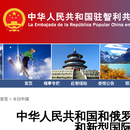
首页
领事专栏
赴智须知
使馆公告
联
首页
>
今日中国
中华人民共和国和俄
和新型国