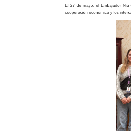
El
27
de
ma
yo
, el Embajador Niu
cooperación económica y los inter