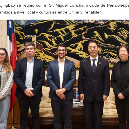
 Qingbao se reunió con
el
Sr.
Miguel Concha
, alcalde de
Peñalolén
p
cambios
a nivel local y
culturales entre China y
Peñalolén
.