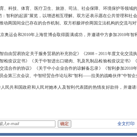
、科技、体育、医疗卫生、旅游、司法、社会保障、环境保护等领域的
切：智利的起源”展览，以增进相互理解。双方还表示愿在公共管理和社
推动两国间业已存在的合作机制。双方积极评价两国立法机构的交流与对
奥运会和2010年上海世博会取得圆满成功，并邀请中方参加2010年智
由贸易协定关于服务贸易的补充协定》《2008－2011年度文化交流
智检疫议定书》《关于中智进出口猪肉、乳及乳制品检验检疫议定书》
交流合作的协议》《关于中小企业合作的谅解备忘录》《智利参加2010
员会第三次会议、中智经贸合作论坛和“智利——拉美的战略伙伴”中智企
民共和国政府和人民对她本人及智利代表团的热情友好款待，并邀请
二00八年四月
全文打印