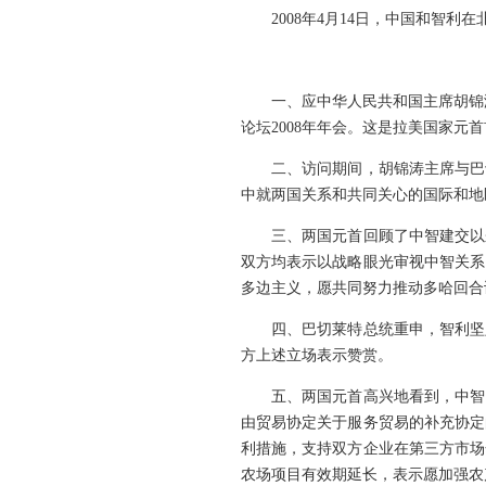
2008年4月14日，中国和智利
一、应中华人民共和国主席胡锦涛邀请
论坛2008年年会。这是拉美国家元
二、访问期间，胡锦涛主席与巴切
中就两国关系和共同关心的国际和地
三、两国元首回顾了中智建交以来
双方均表示以战略眼光审视中智关系
多边主义，愿共同努力推动多哈回合
四、巴切莱特总统重申，智利坚定
方上述立场表示赞赏。
五、两国元首高兴地看到，中智自
由贸易协定关于服务贸易的补充协定
利措施，支持双方企业在第三方市场
农场项目有效期延长，表示愿加强农