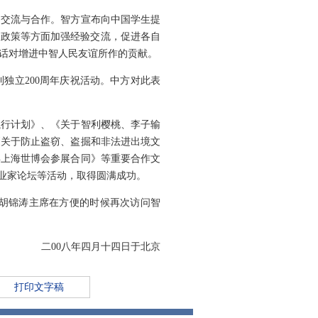
交流与合作。智方宣布向中国学生提
会政策等方面加强经验交流，促进各自
话对增进中智人民友谊所作的贡献。
利独立200周年庆祝活动。中方对此表
执行计划》、《关于智利樱桃、李子输
《关于防止盗窃、盗掘和非法进出境文
年上海世博会参展合同》等重要合作文
业家论坛等活动，取得圆满成功。
胡锦涛主席在方便的时候再次访问智
十四日于北京
打印文字稿