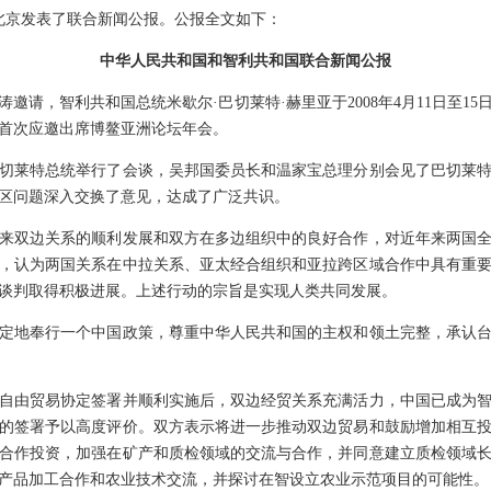
在北京发表了联合新闻公报。公报全文如下：
中华人民共和国和智利共和国联合新闻公报
，智利共和国总统米歇尔·巴切莱特·赫里亚于2008年4月11日至1
首首次应邀出席博鳌亚洲论坛年会。
莱特总统举行了会谈，吴邦国委员长和温家宝总理分别会见了巴切莱特
区问题深入交换了意见，达成了广泛共识。
双边关系的顺利发展和双方在多边组织中的良好合作，对近年来两国全
，认为两国关系在中拉关系、亚太经合组织和亚拉跨区域合作中具有重
谈判取得积极进展。上述行动的宗旨是实现人类共同发展。
地奉行一个中国政策，尊重中华人民共和国的主权和领土完整，承认台
由贸易协定签署并顺利实施后，双边经贸关系充满活力，中国已成为智
的签署予以高度评价。双方表示将进一步推动双边贸易和鼓励增加相互
合作投资，加强在矿产和质检领域的交流与合作，并同意建立质检领域
产品加工合作和农业技术交流，并探讨在智设立农业示范项目的可能性。